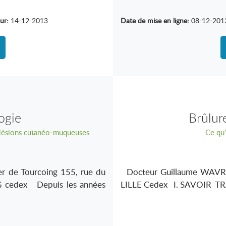
ur:
14-12-2013
Date de mise en ligne:
08-12-201
ogie
Brûlur
 lésions cutanéo-muqueuses.
Ce qu’i
er de Tourcoing 155, rue du
Docteur Guillaume WAVR
 cedex Depuis les années
LILLE Cedex I. SAVOIR T