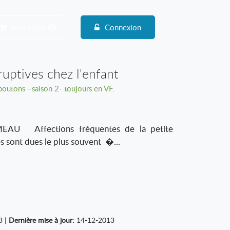
Mes choix (
0
)
Connexion
ruptives chez l'enfant
boutons –saison 2- toujours en VF.
AU Affections fréquentes de la petite
es sont dues le plus souvent �...
3 |
Dernière mise à jour:
14-12-2013