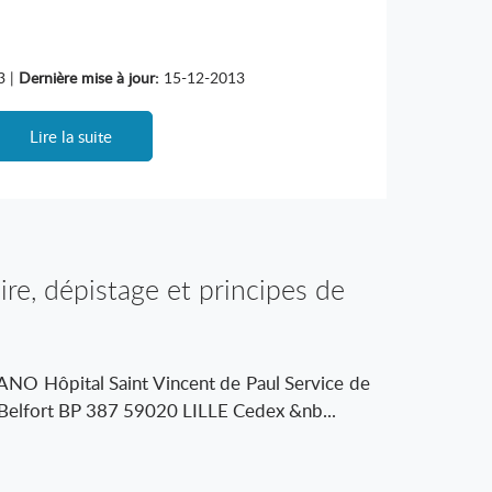
3 |
Dernière mise à jour:
15-12-2013
Lire la suite
re, dépistage et principes de
arge des cancers cutanés
O Hôpital Saint Vincent de Paul Service de
Belfort BP 387 59020 LILLE Cedex &nb...