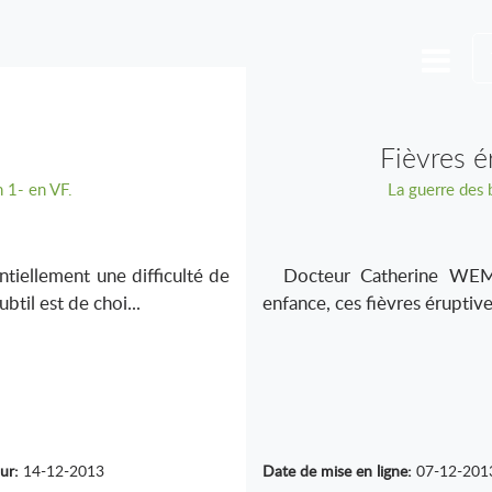
Fièvres é
 1- en VF.
La guerre des 
iellement une difficulté de
Docteur Catherine WEME
ubtil est de choi...
enfance, ces fièvres éruptiv
ur:
14-12-2013
Date de mise en ligne:
07-12-201