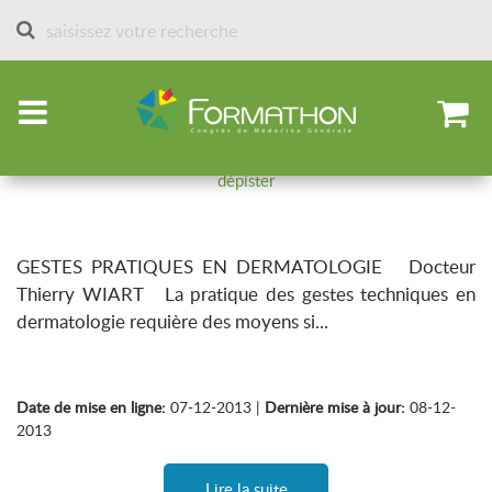
Accueil
Sessions des formathons
Ateliers jusque 2013
Gestes pratiques en dermatologie
Ce qu’on peut enlever, ce qu’on peut brûler, ce qu’on peut
dépister
GESTES PRATIQUES EN DERMATOLOGIE Docteur
Thierry WIART La pratique des gestes techniques en
dermatologie requière des moyens si...
Date de mise en ligne:
07-12-2013 |
Dernière mise à jour:
08-12-
2013
Lire la suite