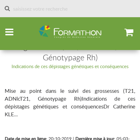
Accueil
Sessions des formathons
Sessions 2020
Mise au point dans le suivi des
grossesses (T21, ADNlcT21,
Génotypage Rh)
Indications de ces dépistages génétiques et conséquences
Mise au point dans le suivi des grossesses (T21,
ADNlcT21, Génotypage Rh)Indications de ces
dépistages génétiques et conséquencesDr Catherine
KLE...
Date de mise en ligne:
20-10-2019 |
Dernière mise à jour:
05-03-