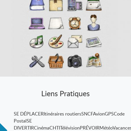
Liens Pratiques
SE DÉPLACERItinéraires routiersSNCFAvionGPSCode
PostalSE
DIVERTIRCinémaCHTITélévisionPRÉVOIRMétéoVacance