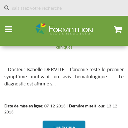
Accueil
Articles par spécialités
Biologie
Les anémies
Lecture et interprétation d’un hémogramme, orientations
cliniques
Docteur Isabelle DERVITE L’anémie reste le premier
symptôme motivant un avis hématologique Le
diagnostic est affirmé s...
Date de mise en ligne:
07-12-2013 |
Dernière mise à jour:
13-12-
2013
Lire la suite