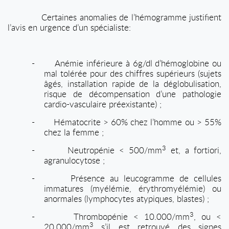
Certaines anomalies de l’hémogramme justifient
l’avis en urgence d’un spécialiste:
-
Anémie inférieure à 6g/dl d’hémoglobine ou
mal tolérée pour des chiffres supérieurs (sujets
âgés, installation rapide de la déglobulisation,
risque de décompensation d’une pathologie
cardio-vasculaire préexistante) ;
-
Hématocrite > 60% chez l’homme ou > 55%
chez la femme ;
3
-
Neutropénie < 500/mm
et, a fortiori,
agranulocytose ;
-
Présence au leucogramme de cellules
immatures (myélémie, érythromyélémie) ou
anormales (lymphocytes atypiques, blastes) ;
3
-
Thrombopénie < 10.000/mm
, ou <
3
20.000/mm
s’il est retrouvé des signes