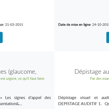
ur:
21-03-2015
Date de mise en ligne:
24-10-201
es (glaucome,
Dépistage aud
est urgent, ce qu'il faut faire.
ose, infection …)
Par des exam
es signes d'appel des
Dépistage visuel et audi
sentation&...
DEPISTAGE AUDITIF 1. Quel