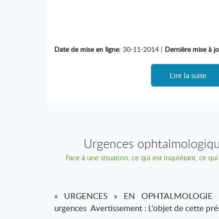
Date de mise en ligne:
30-11-2014 |
Dernière mise à jo
Lire la suite
Urgences ophtalmologiqu
Face à une situation, ce qui est inquiétant, ce qui 
décollement de rétine, amaur
« URGENCES » EN OPHTALMOLOGIE » L
urgences Avertissement : L'objet de cette pré