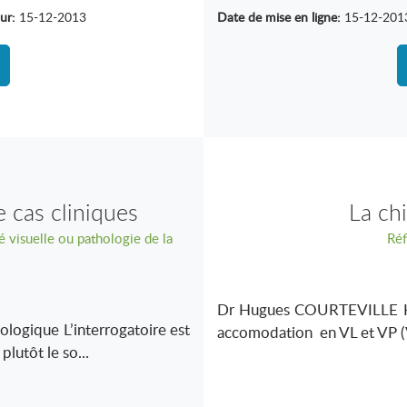
ur:
15-12-2013
Date de mise en ligne:
15-12-201
 cas cliniques
La chi
té visuelle ou pathologie de la
Réf
Dr Hugues COURTEVILLE H
ologique L’interrogatoire est
accomodation en VL et VP (V
lutôt le so...