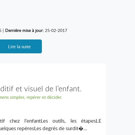
5 |
Dernière mise à jour:
25-02-2017
Lire la suite
itif et visuel de l’enfant.
ens simples, repérer et décider.
tif chez l'enfantLes outils, les étapesLE
ques repèresLes degrés de surdit�...