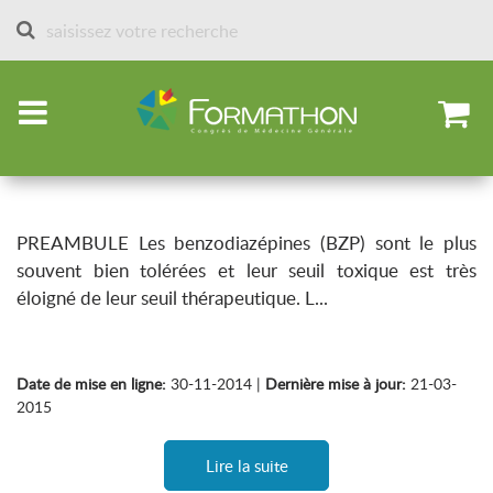
Accueil
Sessions des formathons
Sessions-2015
Benzodiazépines et hypnotiques
Savoir les prescrire mais aussi les arrêter
PREAMBULE Les benzodiazépines (BZP) sont le plus
souvent bien tolérées et leur seuil toxique est très
éloigné de leur seuil thérapeutique. L...
Date de mise en ligne:
30-11-2014 |
Dernière mise à jour:
21-03-
2015
Lire la suite