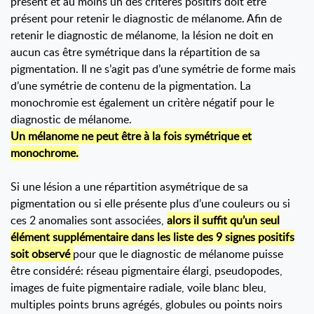
présent et au moins un des critères positifs doit être
présent pour retenir le diagnostic de mélanome. Afin de
retenir le diagnostic de mélanome, la lésion ne doit en
aucun cas être symétrique dans la répartition de sa
pigmentation. Il ne s’agit pas d’une symétrie de forme mais
d’une symétrie de contenu de la pigmentation. La
monochromie est également un critère négatif pour le
diagnostic de mélanome.
Un mélanome ne peut être à la fois symétrique et
monochrome.
Si une lésion a une répartition asymétrique de sa
pigmentation ou si elle présente plus d’une couleurs ou si
ces 2 anomalies sont associées,
alors il suffit qu’un seul
élément supplémentaire dans les liste des 9 signes positifs
soit observé
pour que le diagnostic de mélanome puisse
être considéré: réseau pigmentaire élargi, pseudopodes,
images de fuite pigmentaire radiale, voile blanc bleu,
multiples points bruns agrégés, globules ou points noirs