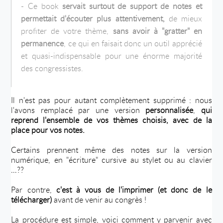
- Ce book
servait surtout de support de notes et
permettait d'écouter plus attentivement,
de mieux
profiter de votre thème,
sans avoir à "gratter" en
permanence
, ce qui en faisait donc un outil apprécié
et quasi-indispensable pour une énorme majorité
des congressistes.
Il n'est pas pour autant complètement supprimé : nous
l'avons remplacé par une version
personnalisée
,
qui
reprend l'ensemble de vos thèmes choisis, avec de la
place pour vos notes.
Certains prennent même des notes sur la version
numérique, en "écriture" cursive au stylet ou au clavier
…??
Par contre,
c'est à vous de l'imprimer (et donc de le
télécharger)
avant de venir au congrès !
La procédure est simple, voici comment y parvenir avec