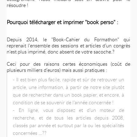
résoudre !
Pourquoi télécharger et imprimer "book perso" :
Depuis 2014, le "Book-Cahier du Formathon" qui
reprenait l'ensemble des sessions et articles d'un congrès
n'est plus imprimé, donc absent de votre sacoche.?
Ceci pour des raisons certes économiques (coût de
plusieurs milliers d'euros) mais aussi pratiques :
- Il est bien plus facile, rapide et sûr de retrouver un
article, une information, à partir de notre site plutôt
que de rechercher dans un book papier, et encore, à
condition de se souvenir de l'année concernée !
- En ligne, vous disposez et d'un moteur de
recherche, et de tous les articles depuis 2008,
classés par année et surtout par la ou les spécialités
concernées …??