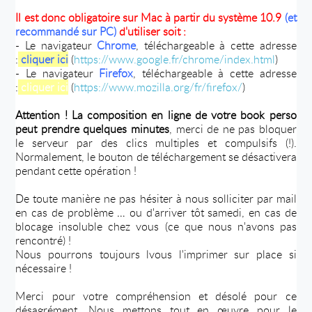
Il est donc obligatoire sur Mac à partir du système 10.9
(et
recommandé sur PC)
d'utiliser soit :
- Le navigateur
Chrome
, téléchargeable à cette adresse
:
cliquer ici
(
https://www.google.fr/chrome/index.html
)
- Le navigateur
Firefox
, téléchargeable à cette adresse
:
cliquer ici
(
https://www.mozilla.org/fr/firefox/
)
Attention ! La composition en ligne de votre book perso
peut prendre quelques minutes
, merci de ne pas bloquer
le serveur par des clics multiples et compulsifs (!).
Normalement, le bouton de téléchargement se désactivera
pendant cette opération !
De toute manière ne pas hésiter à nous solliciter par mail
en cas de problème … ou d'arriver tôt samedi, en cas de
blocage insoluble chez vous (ce que nous n'avons pas
rencontré) !
Nous pourrons toujours lvous l'imprimer sur place si
nécessaire !
Merci pour votre compréhension et désolé pour ce
désagrément. Nous mettons tout en œuvre pour le