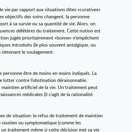
de vie par rapport aux situations dites «curatives»
 les objectifs des soins changent, la personne
rt à sa survie ou sa quantité de vie. Alors, on
quences délétères du traitement. Cette notion est
 action jugée prioritairement «bonne» n’empêchent
iques introduits (le plus souvent antalgique, ou
en obtenant le soulagement.
une personne être de moins en moins indiqués. La
de lutter contre l’obstination déraisonnable.
 maintien artificiel de la vie. Un traitement peut
sances médicales (il s’agit de la rationalité
es de situation: le refus de traitement de maintien
t de soutien ou symptomatique (comme les
er un traitement même si cette décision met sa vie