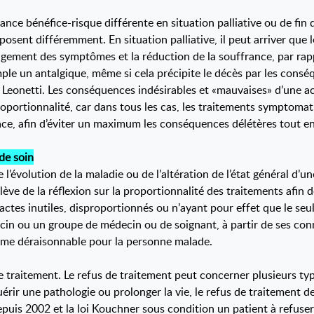
ance bénéfice-risque différente en situation palliative ou de fin 
 posent différemment. En situation palliative, il peut arriver que
agement des symptômes et la réduction de la souffrance, par rappo
ple un antalgique, même si cela précipite le décès par les consé
Loi Leonetti. Les conséquences indésirables et «mauvaises» d’une
 proportionnalité, car dans tous les cas, les traitements symptomat
icace, afin d’éviter un maximum les conséquences délétères tout 
 de soin
l’évolution de la maladie ou de l’altération de l’état général d’
lève de la réflexion sur la proportionnalité des traitements afin 
actes inutiles, disproportionnés ou n’ayant pour effet que le seul
 ou un groupe de médecin ou de soignant, à partir de ses connais
mme déraisonnable pour la personne malade.
 traitement. Le refus de traitement peut concerner plusieurs typ
 guérir une pathologie ou prolonger la vie, le refus de traitemen
 depuis 2002 et la loi Kouchner sous condition un patient à refus