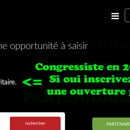
e opportunité à saisir
ormathon
 Formathon
ORMATHON 2026 VOUS ATTEN
.
taire.
rechercher
PARTENAIR