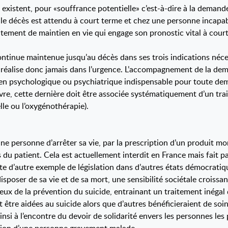
 existent, pour «souffrance potentielle» c’est-à-dire à la dema
e le décès est attendu à court terme et chez une personne incapab
raitement de maintien en vie qui engage son pronostic vital à cour
tinue maintenue jusqu’au décès dans ses trois indications néces
se réalise donc jamais dans l’urgence. L’accompagnement de la de
tien psychologique ou psychiatrique indispensable pour toute d
e, cette dernière doit être associée systématiquement d’un trait
elle ou l’oxygénothérapie).
e personne d’arrêter sa vie, par la prescription d’un produit mort
u patient. Cela est actuellement interdit en France mais fait par
ste d’autre exemple de législation dans d’autres états démocrati
sposer de sa vie et de sa mort, une sensibilité sociétale croissan
jeux de la prévention du suicide, entrainant un traitement inégal 
 être aidées au suicide alors que d’autres bénéficieraient de soi
insi à l’encontre du devoir de solidarité envers les personnes les 