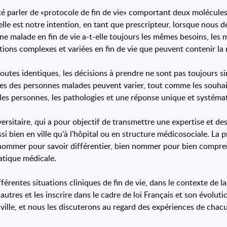
anté parler de «protocole de fin de vie» comportant deux molécu
elle est notre intention, en tant que prescripteur, lorsque nous
nne malade en fin de vie a-t-elle toujours les mêmes besoins, le
ations complexes et variées en fin de vie que peuvent contenir l
 toutes identiques, les décisions à prendre ne sont pas toujours sim
mes des personnes malades peuvent varier, tout comme les souhai
 les personnes, les pathologies et une réponse unique et systém
versitaire, qui a pour objectif de transmettre une expertise et de
aussi bien en ville qu’à l’hôpital ou en structure médicosociale. La 
en nommer pour savoir différentier, bien nommer pour bien compre
atique médicale.
érentes situations cliniques de fin de vie, dans le contexte de la
es autres et les inscrire dans le cadre de loi Français et son évol
ille, et nous les discuterons au regard des expériences de chacun