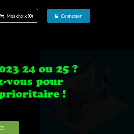
Mes choix (
0
)
Connexion
D
ES