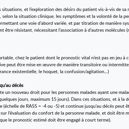
 situations, et l’exploration des désirs du patient vis-à-vis de s
 selon la situation clinique, les symptômes et la volonté de la 
rmettant une voie d’abord variée, et par titration de manière syst
nt être résistant, nécessitant l’association à d’autres molécules 
.
able, chez le patient dont le pronostic vital n’est pas en jeu à 
tive peut être mise en œuvre de manière transitoire ou intermitte
nce existentielle, le hoquet, la confusion/agitation...)
squ’au décès
oute un nouveau droit pour les personnes malades ayant une maladi
quelques jours, maximum 15 jours). Dans ces situations, et à l
 (échelle de RASS = -4 ou -5) et continue jusqu’au décès peut êtr
n sur l’évaluation du confort de la personne malade, et doit être
que le pronostic estimé doit être engagé à court terme).