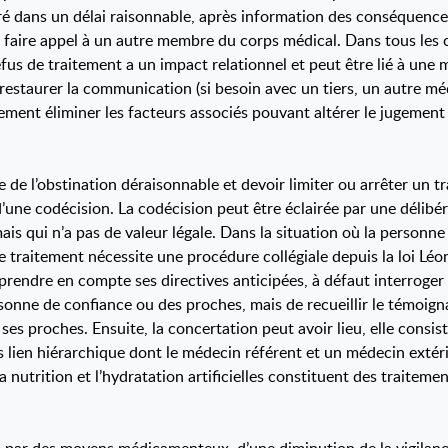
ré dans un délai raisonnable, après information des conséquences 
ut faire appel à un autre membre du corps médical. Dans tous les c
refus de traitement a un impact relationnel et peut être lié à une
 restaurer la communication (si besoin avec un tiers, un autre m
ment éliminer les facteurs associés pouvant altérer le jugement 
 de l’obstination déraisonnable et devoir limiter ou arrêter un t
’une codécision. La codécision peut être éclairée par une délibér
ais qui n’a pas de valeur légale. Dans la situation où la personne
de traitement nécessite une procédure collégiale depuis la loi Léo
prendre en compte ses directives anticipées, à défaut interroger 
 personne de confiance ou des proches, mais de recueillir le témoig
es proches. Ensuite, la concertation peut avoir lieu, elle consi
s lien hiérarchique dont le médecin référent et un médecin extéri
a nutrition et l’hydratation artificielles constituent des traiteme