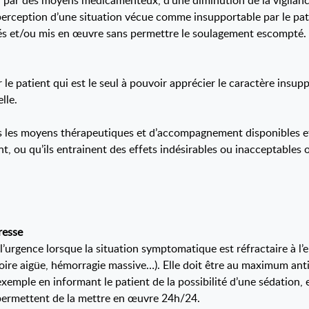
he, par des moyens médicamenteux, d’une diminution de la vigilanc
 perception d’une situation vécue comme insupportable par le pat
sés et/ou mis en œuvre sans permettre le soulagement escompté. C
le patient qui est le seul à pouvoir apprécier le caractère insup
lle.
us les moyens thérapeutiques et d’accompagnement disponibles e
t, ou qu’ils entrainent des effets indésirables ou inacceptables 
resse
’urgence lorsque la situation symptomatique est réfractaire à l’
toire aigüe, hémorragie massive…). Elle doit être au maximum antic
emple en informant le patient de la possibilité d’une sédation, e
permettent de la mettre en œuvre 24h/24.