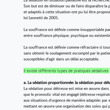
La sédation en situation palliative est la recherc
Son but est de diminuer ou de faire disparaître la
et adaptés à cette situation ont pu lui être propo
loi Leonetti de 2005.
La souffrance est définie comme insupportable par 
entre souffrance physique, psychique ou existentie
La souffrance est définie comme réfractaire si to
sans obtenir le soulagement escompté par le patien
susceptibles d’agir dans un délai acceptable.
Il existe différents types de pratiques sédatives:
a. La sédation proportionnée: la sédation pour dét
La sédation pour détresse est mise en œuvre dans l
que le pronostic vital est engagé (détresse respira
aux situations d’urgence de manière adaptée: par ex
mettant en œuvre une organisation des soins qui 