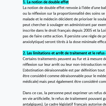
1. La notion de double effet
La notion de double effet renvoie à l’idée d’une bal
ou la réflexion sur la proportionnalité des soins se
malade et le médecin décident de prioriser le soul
peut chercher à soulager en administrant par exem
inscrite dans le droit français depuis 2005 et la 
pas de faire cette action. Il persiste une règle de
anxiolytique) seront titrés à la dose minimale eff
2. Les limitations et arrêt de traitement et le refus
Certains traitements peuvent au fur et à mesure de 
réflexion sur leur arrêt ou leur non-introduction re
L’obstination déraisonnable est par définition tout 
être considéré comme déraisonnable pour le médecin
médicale) mais peut également être considéré co
Dans ce cas, la personne peut exprimer un refus de
en vie artificielle, le refus de traitement pouvant
antalgiques). Le cadre législatif français autorise