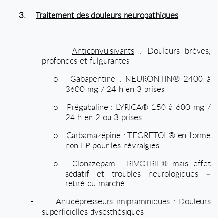
3.
Traitement des douleurs neuropathiques
-
Anticonvulsivants
: Douleurs brèves,
profondes et fulgurantes
o
Gabapentine : NEURONTIN® 2400 à
3600 mg / 24 h en 3 prises
o
Prégabaline : LYRICA® 150 à 600 mg /
24 h en 2 ou 3 prises
o
Carbamazépine : TEGRETOL® en forme
non LP pour les névralgies
o
Clonazepam : RIVOTRIL® mais effet
sédatif et troubles neurologiques –
retiré du marché
-
Antidépresseurs imipraminiques
: Douleurs
superficielles dysesthésiques