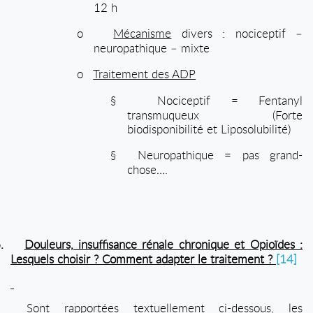
12 h
o
Mécanisme
divers : nociceptif –
neuropathique – mixte
o
Traitement des ADP
§
Nociceptif = Fentanyl
transmuqueux (Forte
biodisponibilité et Liposolubilité)
§
Neuropathique = pas grand-
chose….
.
Douleurs, insuffisance rénale chronique et Opioïdes :
Lesquels choisir ? Comment adapter le traitement ?
[14]
Sont rapportées textuellement ci-dessous, les