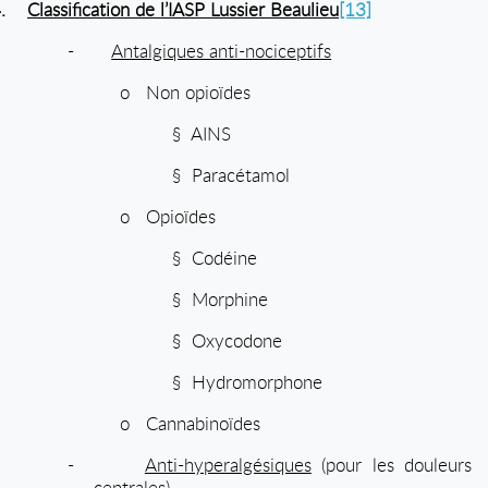
.
Classification de l’IASP Lussier Beaulieu
[13]
-
Antalgiques anti-nociceptifs
o
Non opioïdes
§
AINS
§
Paracétamol
o
Opioïdes
§
Codéine
§
Morphine
§
Oxycodone
§
Hydromorphone
o
Cannabinoïdes
-
Anti-hyperalgésiques
(pour les douleurs
centrales)