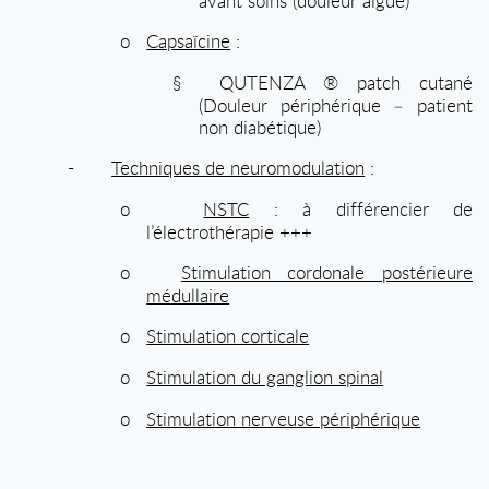
avant soins (douleur aiguë)
o
Capsaïcine
:
§
QUTENZA ® patch cutané
(Douleur périphérique – patient
non diabétique)
-
Techniques de neuromodulation
:
o
NSTC
: à différencier de
l’électrothérapie +++
o
Stimulation cordonale postérieure
médullaire
o
Stimulation corticale
o
Stimulation du ganglion spinal
o
Stimulation nerveuse périphérique