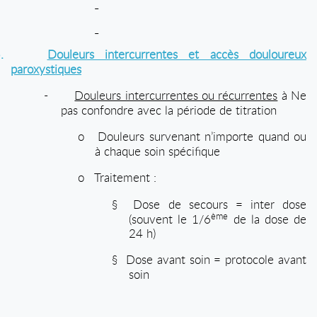
.
Douleurs intercurrentes et accès douloureux
paroxystiques
-
Douleurs intercurrentes ou récurrentes
à
Ne
pas confondre avec la période de titration
o
Douleurs survenant n’importe quand ou
à chaque soin spécifique
o
Traitement :
§
Dose de secours = inter dose
ème
(souvent le 1/6
de la dose de
24 h)
§
Dose avant soin = protocole avant
soin