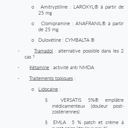
o
Amitryptiline : LAROXYL® à partir de
25 mg
o
Clomipramine : ANAFRANIL® à partir
de 25 mg
o
Duloxétine : CYMBALTA ®
-
Tramadol
: alternative possible dans les 2
cas ?
-
Kétamine
: activité anti NMDA
-
Traitements topiques
:
o
Lidocaïne
:
§
VERSATIS 5%® emplâtre
médicamenteux (douleur post-
zostériennes)
§
EMLA 5 % patch et crème
à