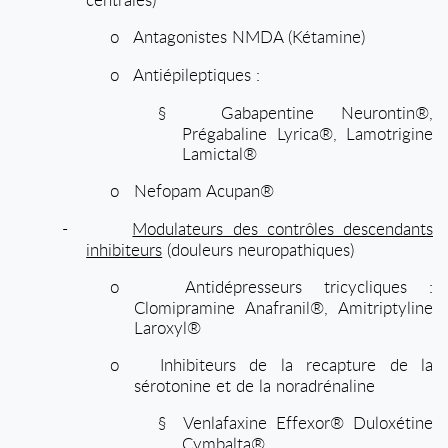
o
Antagonistes NMDA (Kétamine)
o
Antiépileptiques :
§
Gabapentine Neurontin®,
Prégabaline Lyrica®, Lamotrigine
Lamictal®
o
Nefopam Acupan®
-
Modulateurs des contrôles descendants
inhibiteurs
(douleurs neuropathiques)
o
Antidépresseurs tricycliques :
Clomipramine Anafranil®, Amitriptyline
Laroxyl®
o
Inhibiteurs de la recapture de la
sérotonine et de la noradrénaline
§
Venlafaxine Effexor® Duloxétine
Cymbalta®