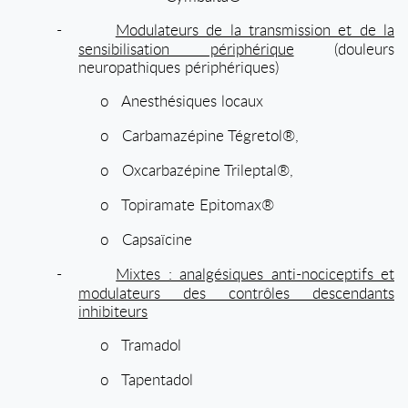
-
Modulateurs de la transmission et de la
sensibilisation périphérique
(douleurs
neuropathiques périphériques)
o
Anesthésiques locaux
o
Carbamazépine Tégretol®,
o
Oxcarbazépine Trileptal®,
o
Topiramate Epitomax®
o
Capsaïcine
-
Mixtes : analgésiques anti-nociceptifs et
modulateurs des contrôles descendants
inhibiteurs
o
Tramadol
o
Tapentadol