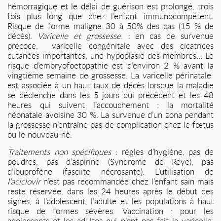
hémorragique et le délai de guérison est prolongé, trois
fois plus long que chez l’enfant immunocompétent.
Risque de forme maligne 30 à 50% des cas (15 % de
décès).
Varicelle et grossesse
. : en cas de survenue
précoce,
varicelle congénitale avec des cicatrices
cutanées importantes, une hypoplasie des membres… Le
risque d’embryofoetopathie est d’environ 2 % avant la
vingtième semaine de grossesse. La varicelle périnatale
est associée à un haut taux de décès lorsque la maladie
se déclenche dans les 5 jours qui précèdent et les 48
heures qui suivent l’accouchement : la mortalité
néonatale avoisine 30 %. La survenue d’un zona pendant
la grossesse n’entraîne pas de complication chez le fœtus
ou le nouveau-né.
Traitements non spécifiques
: règles d’hygiène, pas de
poudres, pas d’aspirine (Syndrome de Reye), pas
d’ibuprofène (fasciite nécrosante).
L’utilisation de
l’aciclovir
n’est pas recommandée chez l’enfant sain mais
reste réservée, dans les 24 heures après le début des
signes, à l’adolescent, l’adulte et les populations à haut
risque de formes sévères. Vaccination : pour les
adolescents et les adultes qui n’ont pas fait la varicelle,