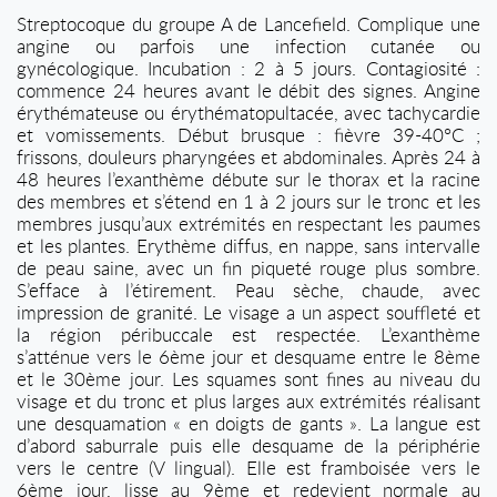
Streptocoque du groupe A de Lancefield. Complique une
angine ou parfois une infection cutanée ou
gynécologique. Incubation : 2 à 5 jours. Contagiosité :
commence 24 heures avant le débit des signes. Angine
érythémateuse ou érythématopultacée, avec tachycardie
et vomissements. Début brusque : fièvre 39-40°C ;
frissons, douleurs pharyngées et abdominales. Après 24 à
48 heures l’exanthème débute sur le thorax et la racine
des membres et s’étend en 1 à 2 jours sur le tronc et les
membres jusqu’aux extrémités en respectant les paumes
et les plantes. Erythème diffus, en nappe, sans intervalle
de peau saine, avec un fin piqueté rouge plus sombre.
S’efface à l’étirement. Peau sèche, chaude, avec
impression de granité. Le visage a un aspect souffleté et
la région péribuccale est respectée. L’exanthème
s’atténue vers le 6ème jour et desquame entre le 8ème
et le 30ème jour. Les squames sont fines au niveau du
visage et du tronc et plus larges aux extrémités réalisant
une desquamation « en doigts de gants ». La langue est
d’abord saburrale puis elle desquame de la périphérie
vers le centre (V lingual). Elle est framboisée vers le
6ème jour, lisse au 9ème et redevient normale au