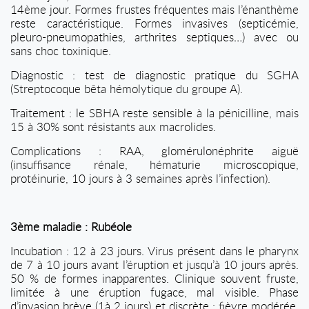
14ème jour. Formes frustes fréquentes mais l’énanthème
reste caractéristique. Formes invasives (septicémie,
pleuro-pneumopathies, arthrites septiques…) avec ou
sans choc toxinique.
Diagnostic : test de diagnostic pratique du SGHA
(Streptocoque bêta hémolytique du groupe A).
Traitement : le SBHA reste sensible à la pénicilline, mais
15 à 30% sont résistants aux macrolides.
Complications : RAA, glomérulonéphrite aiguë
(insuffisance rénale, hématurie microscopique,
protéinurie, 10 jours à 3 semaines après l’infection).
3ème maladie : Rubéole
Incubation : 12 à 23 jours. Virus présent dans le pharynx
de 7 à 10 jours avant l’éruption et jusqu’à 10 jours après.
50 % de formes inapparentes. Clinique souvent fruste,
limitée à une éruption fugace, mal visible. Phase
d’invasion brève (1à 2 jours) et discrète : fièvre modérée,