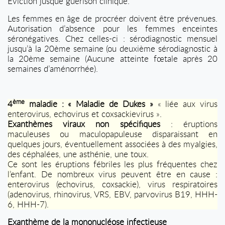
Eviction jusque guérison clinique.
Les femmes en âge de procréer doivent être prévenues.
Autorisation d’absence pour les femmes enceintes
séronégatives. Chez celles-ci : sérodiagnostic mensuel
jusqu’à la 20ème semaine (ou deuxième sérodiagnostic à
la 20ème semaine (Aucune atteinte fœtale après 20
semaines d’aménorrhée).
ème
4
maladie : « Maladie de Dukes »
« liée aux virus
enterovirus
,
echovirus
et
coxsackievirus
».
Exanthèmes viraux non spécifiques
: éruptions
maculeuses ou maculopapuleuse disparaissant en
quelques jours, éventuellement associées à des myalgies,
des céphalées, une asthénie, une toux.
Ce sont les éruptions fébriles les plus fréquentes chez
l’enfant. De nombreux virus peuvent être en cause :
enterovirus (
echovirus
, coxsackie), virus respiratoires
(adenovirus, rhinovirus, VRS, EBV, parvovirus B19, HHH-
6, HHH-7).
Exanthème de la mononucléose infectieuse