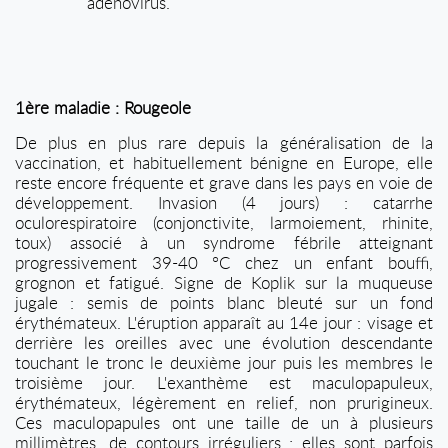
adénovirus.
1ère maladie : Rougeole
De plus en plus rare depuis la généralisation de la
vaccination, et habituellement bénigne en Europe, elle
reste encore fréquente et grave dans les pays en voie de
développement. Invasion (4 jours) : catarrhe
oculorespiratoire (conjonctivite, larmoiement, rhinite,
toux) associé à un syndrome fébrile atteignant
progressivement 39-40 °C chez un enfant bouffi,
grognon et fatigué. Signe de Koplik sur la muqueuse
jugale : semis de points blanc bleuté sur un fond
érythémateux. L'éruption apparaît au 14e jour : visage et
derrière les oreilles avec une évolution descendante
touchant le tronc le deuxième jour puis les membres le
troisième jour. L'exanthème est maculopapuleux,
érythémateux, légèrement en relief, non prurigineux.
Ces maculopapules ont une taille de un à plusieurs
millimètres, de contours irréguliers ; elles sont parfois