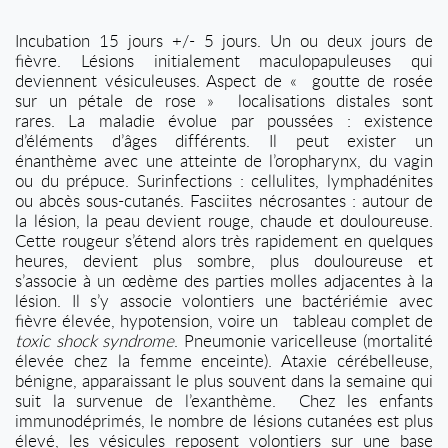
Incubation 15 jours +/- 5 jours. Un ou deux jours de
fièvre. Lésions initialement maculopapuleuses qui
deviennent vésiculeuses. Aspect de « goutte de rosée
sur un pétale de rose »
localisations distales sont
rares. La maladie évolue par poussées : existence
d’éléments d’âges différents. Il peut exister un
énanthème avec une atteinte de l’oropharynx, du vagin
ou du prépuce. Surinfections : cellulites, lymphadénites
ou abcès sous-cutanés. Fasciites nécrosantes : autour de
la lésion, la peau devient rouge, chaude et douloureuse.
Cette rougeur s’étend alors très rapidement en quelques
heures, devient plus sombre, plus douloureuse et
s’associe à un œdème des parties molles adjacentes à la
lésion. Il s’y associe volontiers une bactériémie avec
fièvre élevée, hypotension, voire un
tableau complet de
toxic shock syndrome
. P
neumonie varicelleuse (mortalité
élevée chez la femme enceinte). Ataxie cérébelleuse,
bénigne, apparaissant le plus souvent dans la semaine
qui
suit la survenue de l’exanthème.
Chez les enfants
immunodéprimés, le nombre de lésions
cutanées est plus
élevé, les vésicules reposent volontiers sur une base