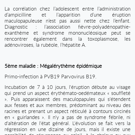
La corrélation chez l’adolescent entre l’administration
d’ampicilline et l’apparition d’une éruption
maculopapuleuse n’est pas aussi nette chez l’enfant.
Diagnostic : l’association fièvre-polyadénopathie-
exanthème et syndrome mononucléosique peut se
rencontrer également dans la toxoplasmose, les
adénoviroses, la rubéole, l’hépatite A.
5ème maladie : Mégalérythème épidémique
Primo-infection à PVB19 Parvovirus B19.
Incubation de 7 à 10 jours, l'éruption débute au visage
qui prend un aspect érythémato-oedémateux « souffleté
». Puis apparaissent des maculopapules qui s'étendent
aux fesses et aux membres, prédominant au niveau des
racines et prenant un aspect réticulé à contours circinés
en « guirlandes ». Il n'y a pas de syndrome fébrile, ni
d'altération de l'état général. L'évolution se fait vers la
régression en une dizaine de jours, mais il existe une