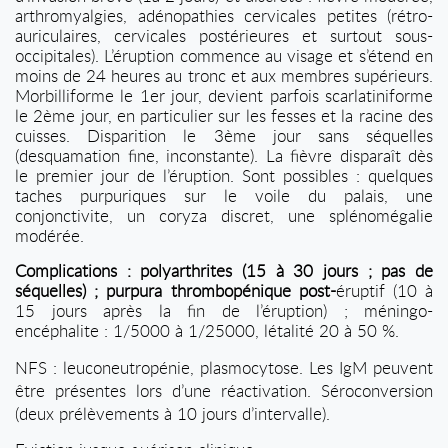
arthromyalgies, adénopathies cervicales petites (rétro-
auriculaires, cervicales postérieures et surtout sous-
occipitales). L’éruption commence au visage et s’étend en
moins de 24 heures au tronc et aux membres supérieurs.
Morbilliforme le 1er jour, devient parfois scarlatiniforme
le 2ème jour, en particulier sur les fesses et la racine des
cuisses. Disparition le 3ème jour sans séquelles
(desquamation fine, inconstante). La fièvre disparaît dès
le premier jour de l’éruption. Sont possibles : quelques
taches purpuriques sur le voile du palais, une
conjonctivite, un coryza discret, une splénomégalie
modérée.
Complications : polyarthrites (15 à 30 jours ; pas de
séquelles) ; purpura thrombopénique post-
éruptif (10 à
15 jours après la fin de l’éruption) ; méningo-
encéphalite : 1/5000 à 1/25000, létalité 20 à 50 %.
NFS : leuconeutropénie, plasmocytose. Les IgM peuvent
être présentes lors d’une réactivation. Séroconversion
(deux prélèvements à 10 jours d’intervalle).