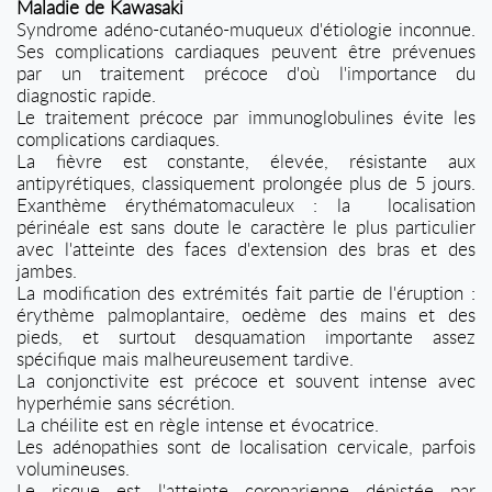
Maladie de Kawasaki
Syndrome adéno-cutanéo-muqueux d'étiologie inconnue.
Ses complications cardiaques peuvent être prévenues
par un traitement précoce d'où l'importance du
diagnostic rapide.
Le traitement précoce par immunoglobulines évite les
complications cardiaques.
La fièvre est constante, élevée, résistante aux
antipyrétiques, classiquement prolongée plus de 5 jours.
Exanthème érythématomaculeux : la
localisation
périnéale est sans doute le caractère le plus particulier
avec l'atteinte des faces d'extension des bras et des
jambes.
La modification des extrémités fait partie de l'éruption :
érythème palmoplantaire, oedème des mains et des
pieds, et surtout desquamation importante assez
spécifique mais malheureusement tardive.
La conjonctivite est précoce et souvent intense avec
hyperhémie sans sécrétion.
La chéilite est en règle intense et évocatrice.
Les adénopathies sont de localisation cervicale, parfois
volumineuses.
Le risque est l'atteinte coronarienne dépistée par