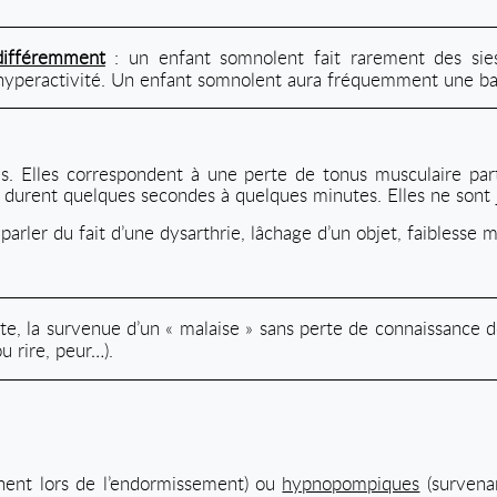
différemment
: un enfant somnolent fait rarement des sie
yperactivité. Un enfant somnolent aura fréquemment une baiss
s. Elles correspondent à une perte de tonus musculaire parti
es durent quelques secondes à quelques minutes. Elles ne sont
 parler du fait d’une dysarthrie, lâchage d’un objet, faibless
, la survenue d’un « malaise » sans perte de connaissance doit
u rire, peur…).
nent lors de l’endormissement) ou
hypnopompiques
(survenan