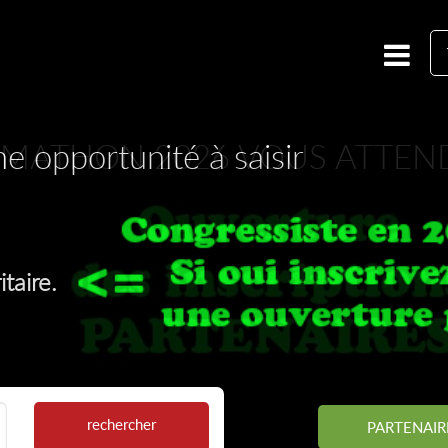
e opportunité à saisir
ormathon
 Formathon
ORMATHON 2026 VOUS ATTEN
.
taire.
rechercher
PARTENAIR