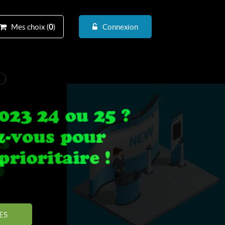
Mes choix (
0
)
Connexion
D
ES