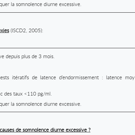
iquer la somnolence diurne excessive.
exies
(ISCD2, 2005):
ve depuis plus de 3 mois.
ests itératifs de latence d’endormissement : latence m
ec des taux <110 pg/ml.
iquer la somnolence diurne excessive.
 causes de somnolence diurne excessive ?