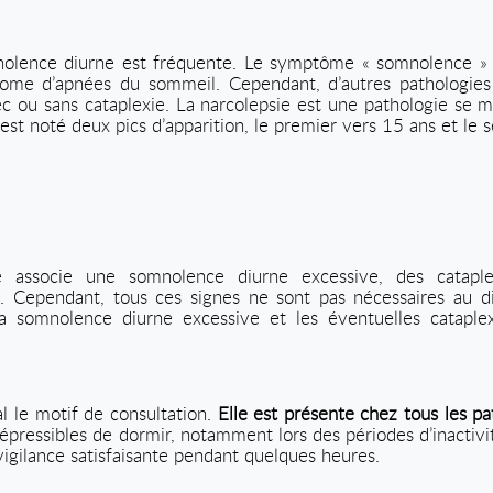
nolence diurne est fréquente. Le symptôme « somnolence » es
ome d’apnées du sommeil. Cependant, d’autres pathologies 
vec ou sans cataplexie. La narcolepsie est une pathologie se 
est noté deux pics d’apparition, le premier vers 15 ans et le s
e associe une somnolence diurne excessive, des cataple
 Cependant, tous ces signes ne sont pas nécessaires au dia
 la somnolence diurne excessive et les éventuelles cataple
l le motif de consultation.
Elle est présente chez tous les pa
irrépressibles de dormir, notamment lors des périodes d’inacti
igilance satisfaisante pendant quelques heures.